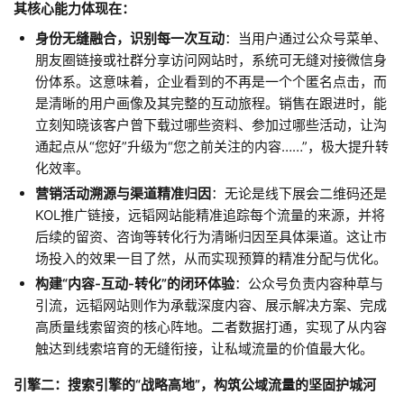
其核心能力体现在：​
身份无缝融合，识别每一次互动
​：当用户通过公众号菜单、
朋友圈链接或社群分享访问网站时，系统可无缝对接微信身
份体系。这意味着，企业看到的不再是一个个匿名点击，而
是清晰的用户画像及其完整的互动旅程。销售在跟进时，能
立刻知晓该客户曾下载过哪些资料、参加过哪些活动，让沟
通起点从“您好”升级为“您之前关注的内容……”，极大提升转
化效率。
营销活动溯源与渠道精准归因
​：无论是线下展会二维码还是
KOL推广链接，远韬网站能精准追踪每个流量的来源，并将
后续的留资、咨询等转化行为清晰归因至具体渠道。这让市
场投入的效果一目了然，从而实现预算的精准分配与优化。
构建“内容-互动-转化”的闭环体验
​：公众号负责内容种草与
引流，远韬网站则作为承载深度内容、展示解决方案、完成
高质量线索留资的核心阵地。二者数据打通，实现了从内容
触达到线索培育的无缝衔接，让私域流量的价值最大化。
引擎二：搜索引擎的“战略高地”，构筑公域流量的坚固护城河