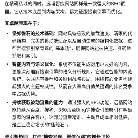
在精耕私域的同时，远韬智能网站同样是一款强大的SEO武
器。它从技术底层到内容架构，都为征服搜索引擎而优化。
其卓越表现在于：​
坚如磐石的技术基础
​：网站具备极致的加载速度、清晰的代
码结构、完美的移动端适配以及自动生成的结构化数据，这
些是搜索引擎青睐的“基本功”，确保网站能被快速、准确地
抓取和索引。
智能内容与语义优化
​：系统不仅能生成对用户友好的内容，
更能深刻理解搜索引擎的语义分析规则。它通过智能的内链
系统、关联内容推荐和关键词战略布局，围绕核心业务构建
起强大的主题权威性，从而在大量高价值关键词的排名竞争
中占据优势。
持续获取被动流量的能力
​：通过强大的SEO功能，远韬网站
能持续从百度、搜狗、360乃至Bing等搜索引擎吸引有明确
意图的潜在客户。这部分流量精准、主动且成本相对低廉，
是企业稳定增长的“压舱石”。
双引擎协同：打造“搜索发现、微信沉淀”的增长飞轮