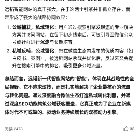
远韬智能网站的真正强大，在于这两个引擎并非孤立存在，而
是形成了强大的战略协同效应：
公域捕获，私域转化
​：用户通过搜索引擎
发现
您的专业解决
方案并访问网站，在留下初步线索后，可被引导至微信公众
号或社群进行
沉淀
与长期培育。
私域反哺，公域强化
​：您在微信生态内发布的优质内容（如
白皮书、案例），被远韬网站承载并优化后，反过来又会提
升在搜索引擎中的排名，​
吸引更多
公域流量。
总结而言，远韬新一代智能网站的“智能”，体现在其战略性的全
局视野。它不追求炫技，而是扎实地解决了企业最核心的流量
与转化问题。通过深度融合微信生态打造私域转化利器，并通
过深度SEO功能构筑公域获客壁垒，它真正成为了企业在新媒
体时代不可或缺的、驱动业务持续增长的双核动力引擎。​
阅读 2473
32